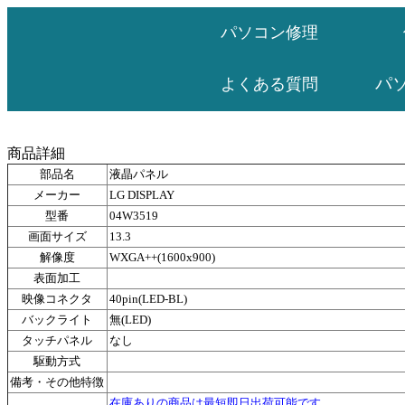
パソコン修理
パ
よくある質問
商品詳細
部品名
液晶パネル
メーカー
LG DISPLAY
型番
04W3519
画面サイズ
13.3
解像度
WXGA++(1600x900)
表面加工
映像コネクタ
40pin(LED-BL)
バックライト
無(LED)
タッチパネル
なし
駆動方式
備考・その他特徴
在庫ありの商品は最短即日出荷可能です。