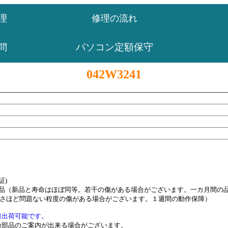
理
修理の流れ
パソコン定額保守
問
042W3241
証)
ュ品（新品と寿命はほぼ同等。若干の傷がある場合がございます。一カ月間の
上さほど問題ない程度の傷がある場合がございます。１週間の動作保障）
日出荷可能です。
換部品のご案内が出来る場合がございます。