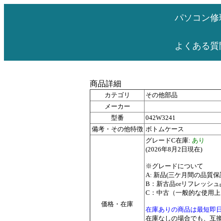
パソコン修
よくある質
商品詳細
カテゴリ
その他部品
メーカー
型番
042W3241
備考・その他特徴
ボトムケース
グレードC在庫:
あり
(2026年8月2日現在)
※グレードについて
A: 新品(三ケ月間の品質保
B：新古品orリフレッシ
C：中古（一般的な使用
価格・在庫
在庫ありの商品は最短即
在庫なしの場合でも、互