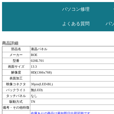
パソコン修理
パ
よくある質問
商品詳細
部品名
液晶パネル
メーカー
BOE
型番
02HL701
画面サイズ
13.3
解像度
HD(1366x768)
表面加工
映像コネクタ
30pin(LED-BL)
バックライト
無(LED)
タッチパネル
なし
駆動方式
TN
備考・その他特徴
在庫ありの商品は最短即日出荷可能です。