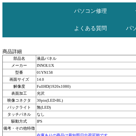
パソコン修理
パ
よくある質問
商品詳細
部品名
液晶パネル
メーカー
INNOLUX
型番
01YN158
画面サイズ
14.0
解像度
FullHD(1920x1080)
表面加工
光沢
映像コネクタ
30pin(LED-BL)
バックライト
無(LED)
タッチパネル
なし
駆動方式
IPS
備考・その他特徴
在庫ありの商品は最短即日出荷可能です。